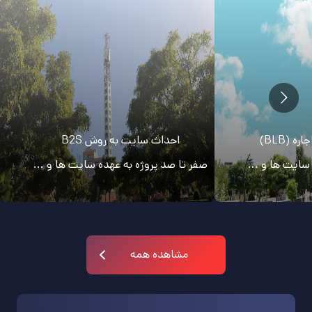
BLB)
احداث سایت به روش B2S
یت ها و ...
صفر تا صد پروژه به عهده سایت ها و ...
مشاهده همه