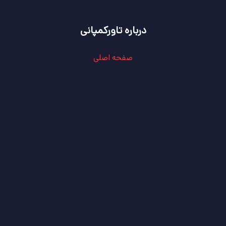
درباره تاورکمپانی
صفحه اصلی
درباره ما
تاور کمپانی
ارتباط با ما
سهام‌داران و ذینفعان
محصولات و خدمات
آدرس
:
ایمیل
:
شماره تماس
: